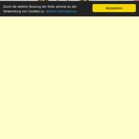
Durch die weitere Nutzung der Seite stimmst du der
Akzeptieren
Verwendung von Cookies zu.
weitere Informationen
Orden des KKK spielt auf 55-jähriges Vereinsjubiläum an
Impressum
Datenschutz